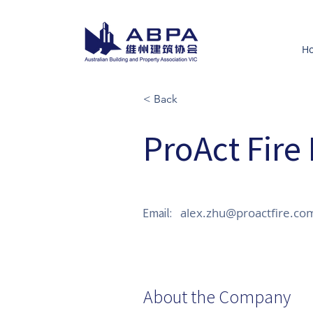
H
< Back
ProAct Fire
alex.zhu@proactfire.co
Email:
About the Company