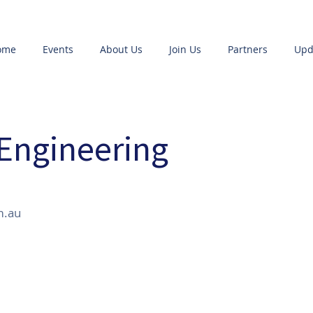
ome
Events
About Us
Join Us
Partners
Upd
 Engineering
m.au