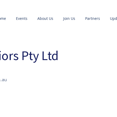
ome
Events
About Us
Join Us
Partners
Upd
iors Pty Ltd
m.au