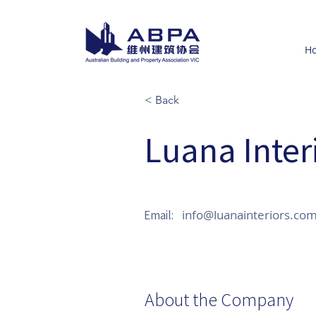
H
< Back
Luana Inter
info@luanainteriors.co
Email:
About the Company