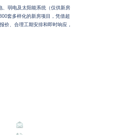
，涵盖强电、弱电及太阳能系统（仅供新房
00套多样化的新房项目，凭借超
速报价、合理工期安排和即时响应，
Contact Us
info@abpavic.org.au